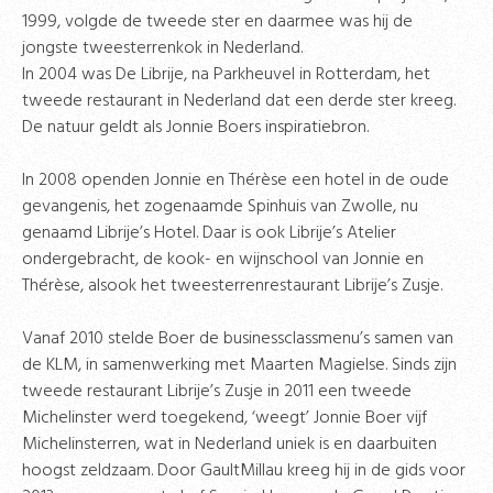
1999, volgde de tweede ster en daarmee was hij de
jongste tweesterrenkok in Nederland.
In 2004 was De Librije, na Parkheuvel in Rotterdam, het
tweede restaurant in Nederland dat een derde ster kreeg.
De natuur geldt als Jonnie Boers inspiratiebron.
In 2008 openden Jonnie en Thérèse een hotel in de oude
gevangenis, het zogenaamde Spinhuis van Zwolle, nu
genaamd Librije’s Hotel. Daar is ook Librije’s Atelier
ondergebracht, de kook- en wijnschool van Jonnie en
Thérèse, alsook het tweesterrenrestaurant Librije’s Zusje.
Vanaf 2010 stelde Boer de businessclassmenu’s samen van
de KLM, in samenwerking met Maarten Magielse. Sinds zijn
tweede restaurant Librije’s Zusje in 2011 een tweede
Michelinster werd toegekend, ‘weegt’ Jonnie Boer vijf
Michelinsterren, wat in Nederland uniek is en daarbuiten
hoogst zeldzaam. Door GaultMillau kreeg hij in de gids voor