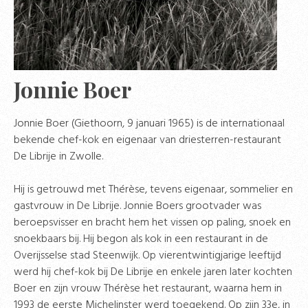
Jonnie Boer
Jonnie Boer (Giethoorn, 9 januari 1965) is de internationaal
bekende chef-kok en eigenaar van driesterren-restaurant
De Librije in Zwolle.
Hij is getrouwd met Thérèse, tevens eigenaar, sommelier en
gastvrouw in De Librije. Jonnie Boers grootvader was
beroepsvisser en bracht hem het vissen op paling, snoek en
snoekbaars bij. Hij begon als kok in een restaurant in de
Overijsselse stad Steenwijk. Op vierentwintigjarige leeftijd
werd hij chef-kok bij De Librije en enkele jaren later kochten
Boer en zijn vrouw Thérèse het restaurant, waarna hem in
1993 de eerste Michelinster werd toegekend. Op zijn 33e, in