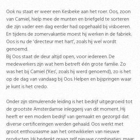
Ook nu staat er weer een Kesbeke aan het roer. Oos, zoon
van Camiel, hielp mee de munten en briefgeld te sorteren
die zijn vader een dag eerder had opgehaald bij visboeren.
En tijdens de zomervakantie moest hij werken in de fabriek.
Oos is nu de ‘directeur met hart’, zoals hij wel wordt
genoemd.
Bij Oos staat de deur altijd open, voor iedereen. De
medewerkers zijn wat hem betreft één grote familie. Zo
was het bij Camiel (‘Kes’, zoals hij werd genoemd), zo is het
op de dag van vandaag bij Oos. Helpen en bijspringen waar
je kunt is het credo.
Onder zijn stimulerende leiding is het bedrijf uitgegroeid tot
de grootste Amsterdamse inleggerij van dit moment. Hij
heeft er een modern bedrijf van gemaakt en gezorgd dat
diverse certificeringen werden gehaald. Oos werkt met
groot enthousiasme aan het ontwikkelen van nieuwe
producten. Hij bedenkt graag zelf nieuwe combinaties, maar