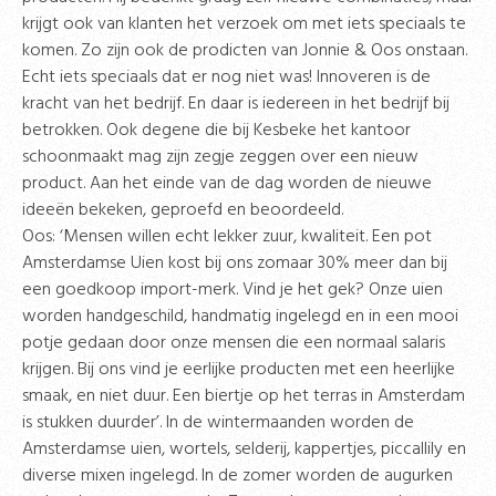
krijgt ook van klanten het verzoek om met iets speciaals te
komen. Zo zijn ook de prodicten van Jonnie & Oos onstaan.
Echt iets speciaals dat er nog niet was! Innoveren is de
kracht van het bedrijf. En daar is iedereen in het bedrijf bij
betrokken. Ook degene die bij Kesbeke het kantoor
schoonmaakt mag zijn zegje zeggen over een nieuw
product. Aan het einde van de dag worden de nieuwe
ideeën bekeken, geproefd en beoordeeld.
Oos: ‘Mensen willen echt lekker zuur, kwaliteit. Een pot
Amsterdamse Uien kost bij ons zomaar 30% meer dan bij
een goedkoop import-merk. Vind je het gek? Onze uien
worden handgeschild, handmatig ingelegd en in een mooi
potje gedaan door onze mensen die een normaal salaris
krijgen. Bij ons vind je eerlijke producten met een heerlijke
smaak, en niet duur. Een biertje op het terras in Amsterdam
is stukken duurder’. In de wintermaanden worden de
Amsterdamse uien, wortels, selderij, kappertjes, piccallily en
diverse mixen ingelegd. In de zomer worden de augurken