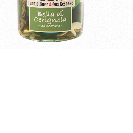
Bella di cerignola
Bella di cerignola met rozemarijn en knoflook en zeewater
Lees meer