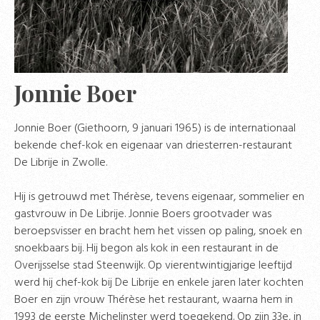
Jonnie Boer
Jonnie Boer (Giethoorn, 9 januari 1965) is de internationaal
bekende chef-kok en eigenaar van driesterren-restaurant
De Librije in Zwolle.
Hij is getrouwd met Thérèse, tevens eigenaar, sommelier en
gastvrouw in De Librije. Jonnie Boers grootvader was
beroepsvisser en bracht hem het vissen op paling, snoek en
snoekbaars bij. Hij begon als kok in een restaurant in de
Overijsselse stad Steenwijk. Op vierentwintigjarige leeftijd
werd hij chef-kok bij De Librije en enkele jaren later kochten
Boer en zijn vrouw Thérèse het restaurant, waarna hem in
1993 de eerste Michelinster werd toegekend. Op zijn 33e, in