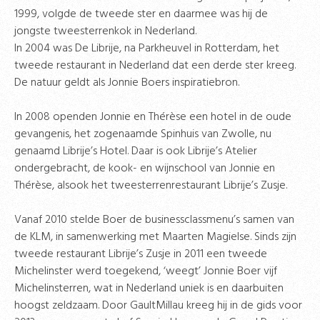
1999, volgde de tweede ster en daarmee was hij de
jongste tweesterrenkok in Nederland.
In 2004 was De Librije, na Parkheuvel in Rotterdam, het
tweede restaurant in Nederland dat een derde ster kreeg.
De natuur geldt als Jonnie Boers inspiratiebron.
In 2008 openden Jonnie en Thérèse een hotel in de oude
gevangenis, het zogenaamde Spinhuis van Zwolle, nu
genaamd Librije’s Hotel. Daar is ook Librije’s Atelier
ondergebracht, de kook- en wijnschool van Jonnie en
Thérèse, alsook het tweesterrenrestaurant Librije’s Zusje.
Vanaf 2010 stelde Boer de businessclassmenu’s samen van
de KLM, in samenwerking met Maarten Magielse. Sinds zijn
tweede restaurant Librije’s Zusje in 2011 een tweede
Michelinster werd toegekend, ‘weegt’ Jonnie Boer vijf
Michelinsterren, wat in Nederland uniek is en daarbuiten
hoogst zeldzaam. Door GaultMillau kreeg hij in de gids voor