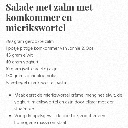
Salade met zalm met
komkommer en
mierikswortel
350 gram gerookte zalm
1 potje pittige komkommer van Jonnie & Oos
45 gram eiwit
40 gram yoghurt
10 gram (witte aceto) azijn
150 gram zonnebloemolie
½ eetlepel mierikswortel pasta
Maak eerst de mierikswortel crème: meng het eiwit, de
yoghurt, mierikswortel en azijn door elkaar met een
staafmixer.
Voeg druppelsgewijs de olie toe, zodat er een
homogene massa ontstaat.